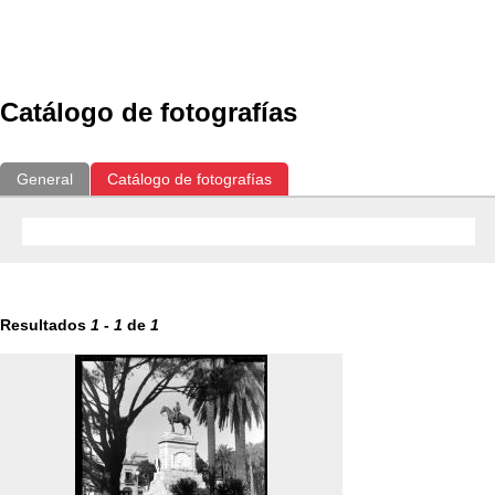
Exposiciones
Fotografías del CdF
Investigación
Educat
Catálogo de fotografías
General
Catálogo de fotografías
Resultados
1
-
1
de
1