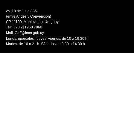
Mediateca
Av. 18 de Julio 885
(entre Andes y Convención)
CP 11100. Montevideo. Uruguay
Tel: [598 2] 1950 7960
Mail:
CdF@imm.gub.uy
Lunes, miércoles, jueves, viernes: de 10 a 19.30 h.
Martes: de 10 a 21 h. Sábados de 9.30 a 14.30 h.