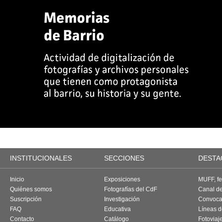
INSTITUCIONALES
SECCIONES
DESTA
Inicio
Exposiciones
MUFF, fes
Quiénes somos
Fotografías del CdF
Canal d
Suscripción
Investigación
Convoca
FAQ
Educativa
Líneas d
Contacto
Catálogo
Fotoviaj