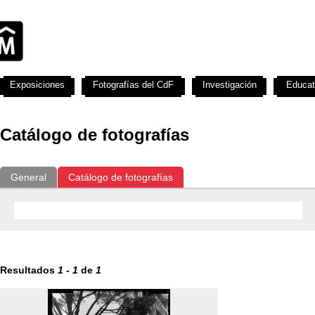
Exposiciones
Fotografías del CdF
Investigación
Educat
Catálogo de fotografías
General
Catálogo de fotografías
Resultados
1
-
1
de
1