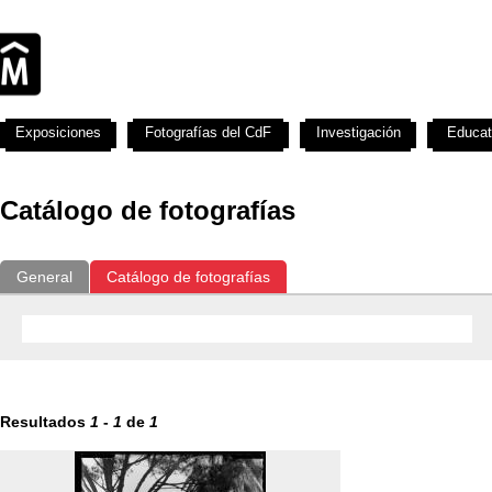
Exposiciones
Fotografías del CdF
Investigación
Educat
Catálogo de fotografías
General
Catálogo de fotografías
Resultados
1
-
1
de
1