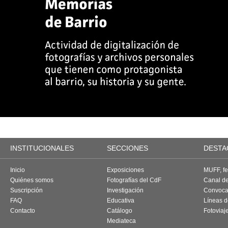
INSTITUCIONALES
SECCIONES
DESTA
Inicio
Exposiciones
MUFF, fes
Quiénes somos
Fotografías del CdF
Canal d
Suscripción
Investigación
Convoca
FAQ
Educativa
Líneas d
Contacto
Catálogo
Fotoviaj
Mediateca