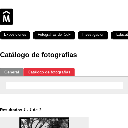
Exposiciones
Fotografías del CdF
Investigación
Educat
Catálogo de fotografías
General
Catálogo de fotografías
Resultados
1
-
1
de
1