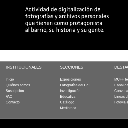
INSTITUCIONALES
SECCIONES
DESTA
Inicio
Exposiciones
MUFF, fes
Quiénes somos
Fotografías del CdF
Canal d
Suscripción
Investigación
Convoca
FAQ
Educativa
Líneas d
Contacto
Catálogo
Fotoviaj
Mediateca