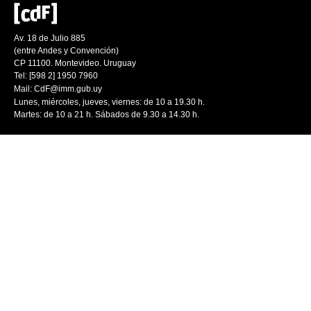
Av. 18 de Julio 885
(entre Andes y Convención)
CP 11100. Montevideo. Uruguay
Tel: [598 2] 1950 7960
Mail:
CdF@imm.gub.uy
Lunes, miércoles, jueves, viernes: de 10 a 19.30 h.
Martes: de 10 a 21 h. Sábados de 9.30 a 14.30 h.