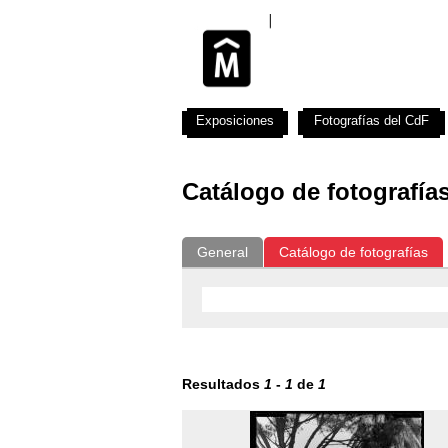
Exposiciones
Fotografías del CdF
Catálogo de fotografía
General
Catálogo de fotografías
Resultados
1
-
1
de
1