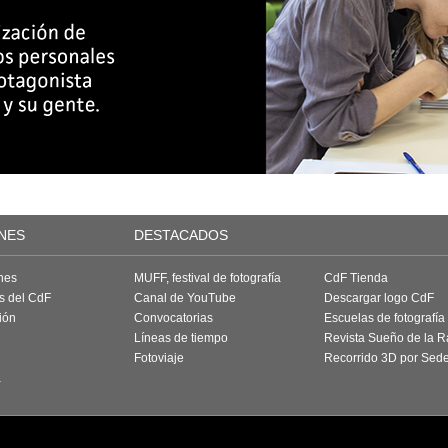
NES
DESTACADOS
nes
MUFF, festival de fotografía
CdF Tienda
as del CdF
Canal de YouTube
Descargar logo CdF
ión
Convocatorias
Escuelas de fotografía
Líneas de tiempo
Revista Sueño de la 
Fotoviaje
Recorrido 3D por Sed
a