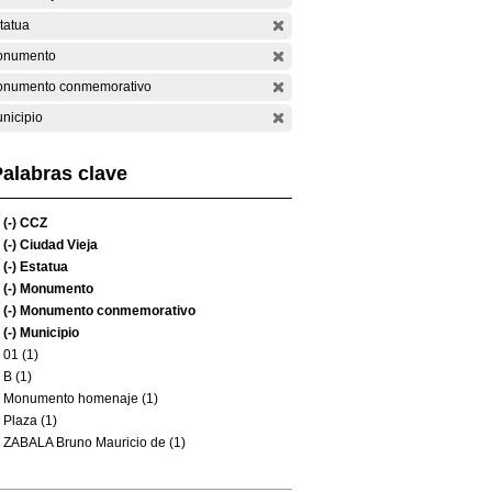
tatua
onumento
numento conmemorativo
nicipio
alabras clave
(-)
CCZ
(-)
Ciudad Vieja
(-)
Estatua
(-)
Monumento
(-)
Monumento conmemorativo
(-)
Municipio
01 (1)
B (1)
Monumento homenaje (1)
Plaza (1)
ZABALA Bruno Mauricio de (1)