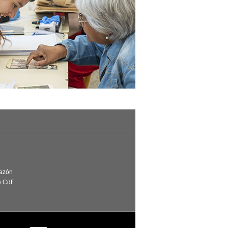
Razón
e CdF