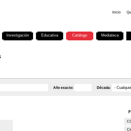
Inicio
Qu
Investigación
Educativa
Catálogo
Mediateca
s
Año exacto:
Década:
F
C
Ci