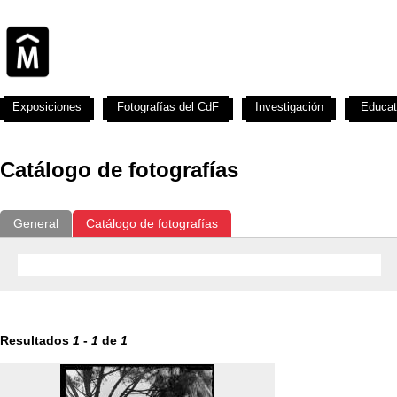
Exposiciones
Fotografías del CdF
Investigación
Educat
Catálogo de fotografías
General
Catálogo de fotografías
Resultados
1
-
1
de
1