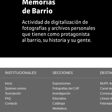
INSTITUCIONALES
SECCIONES
DESTA
Inicio
Exposiciones
MUFF, fes
Quiénes somos
Fotografías del CdF
Canal d
Suscripción
Investigación
Convoca
FAQ
Educativa
Líneas d
Contacto
Catálogo
Fotoviaj
Mediateca