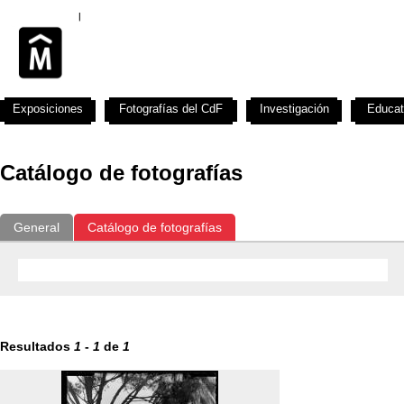
Exposiciones
Fotografías del CdF
Investigación
Educat
Catálogo de fotografías
General
Catálogo de fotografías
Resultados
1
-
1
de
1