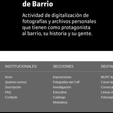
INSTITUCIONALES
SECCIONES
DESTA
Inicio
Exposiciones
MUFF, fes
Quiénes somos
Fotografías del CdF
Canal d
Suscripción
Investigación
Convoca
FAQ
Educativa
Líneas d
Contacto
Catálogo
Fotoviaj
Mediateca