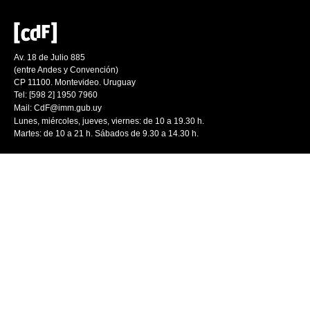
Av. 18 de Julio 885
(entre Andes y Convención)
CP 11100. Montevideo. Uruguay
Tel: [598 2] 1950 7960
Mail:
CdF@imm.gub.uy
Lunes, miércoles, jueves, viernes: de 10 a 19.30 h.
Martes: de 10 a 21 h. Sábados de 9.30 a 14.30 h.