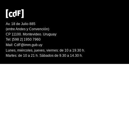
Av. 18 de Julio 885
(entre Andes y Convención)
CP 11100. Montevideo. Uruguay
Tel: [598 2] 1950 7960
Mail:
CdF@imm.gub.uy
Lunes, miércoles, jueves, viernes: de 10 a 19.30 h.
Martes: de 10 a 21 h. Sábados de 9.30 a 14.30 h.