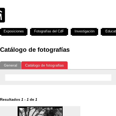
Exposiciones
Fotografías del CdF
Investigación
Educat
Catálogo de fotografías
General
Catálogo de fotografías
Resultados
1
-
1
de
1