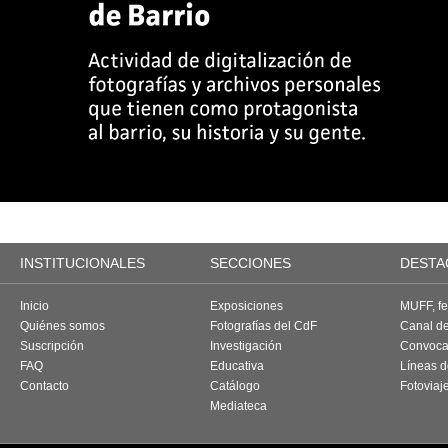
INSTITUCIONALES
SECCIONES
DESTA
Inicio
Exposiciones
MUFF, fes
Quiénes somos
Fotografías del CdF
Canal d
Suscripción
Investigación
Convoca
FAQ
Educativa
Líneas d
Contacto
Catálogo
Fotoviaj
Mediateca