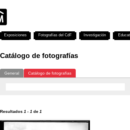
Exposiciones
Fotografías del CdF
Investigación
Educat
Catálogo de fotografías
General
Catálogo de fotografías
Resultados
1
-
1
de
1