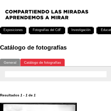
Exposiciones
Fotografías del CdF
Investigación
Educat
Catálogo de fotografías
General
Catálogo de fotografías
Resultados
1
-
1
de
1