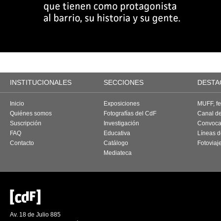
INSTITUCIONALES
SECCIONES
DESTA
Inicio
Exposiciones
MUFF, fes
Quiénes somos
Fotografías del CdF
Canal d
Suscripción
Investigación
Convoca
FAQ
Educativa
Líneas d
Contacto
Catálogo
Fotoviaj
Mediateca
Av. 18 de Julio 885