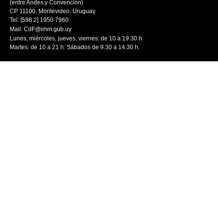
(entre Andes y Convención)
CP 11100. Montevideo. Uruguay
Tel: [598 2] 1950 7960
Mail:
CdF@imm.gub.uy
Lunes, miércoles, jueves, viernes: de 10 a 19.30 h.
Martes: de 10 a 21 h. Sábados de 9.30 a 14.30 h.