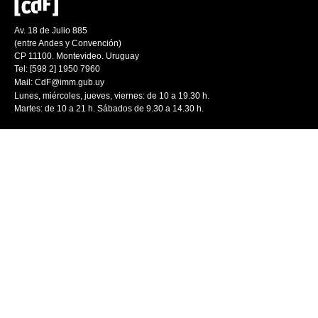
Av. 18 de Julio 885
(entre Andes y Convención)
CP 11100. Montevideo. Uruguay
Tel: [598 2] 1950 7960
Mail:
CdF@imm.gub.uy
Lunes, miércoles, jueves, viernes: de 10 a 19.30 h.
Martes: de 10 a 21 h. Sábados de 9.30 a 14.30 h.