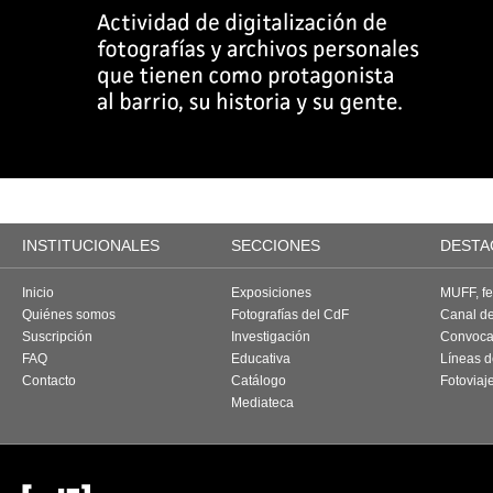
INSTITUCIONALES
SECCIONES
DESTA
Inicio
Exposiciones
MUFF, fes
Quiénes somos
Fotografías del CdF
Canal d
Suscripción
Investigación
Convoca
FAQ
Educativa
Líneas d
Contacto
Catálogo
Fotoviaj
Mediateca