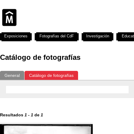
Exposiciones
Fotografías del CdF
Investigación
Educat
Catálogo de fotografías
General
Catálogo de fotografías
Resultados
1
-
1
de
1