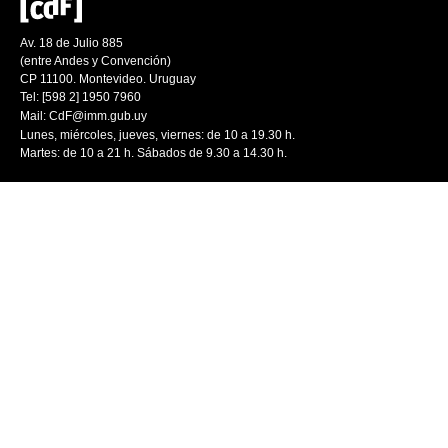
Av. 18 de Julio 885
(entre Andes y Convención)
CP 11100. Montevideo. Uruguay
Tel: [598 2] 1950 7960
Mail:
CdF@imm.gub.uy
Lunes, miércoles, jueves, viernes: de 10 a 19.30 h.
Martes: de 10 a 21 h. Sábados de 9.30 a 14.30 h.