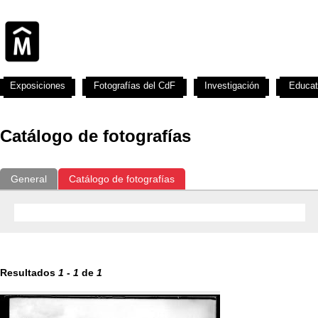
Exposiciones
Fotografías del CdF
Investigación
Educat
Catálogo de fotografías
General
Catálogo de fotografías
Resultados
1
-
1
de
1