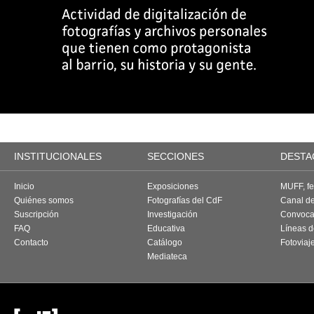
INSTITUCIONALES
SECCIONES
DESTA
Inicio
Exposiciones
MUFF, fes
Quiénes somos
Fotografías del CdF
Canal d
Suscripción
Investigación
Convoca
FAQ
Educativa
Líneas d
Contacto
Catálogo
Fotoviaj
Mediateca