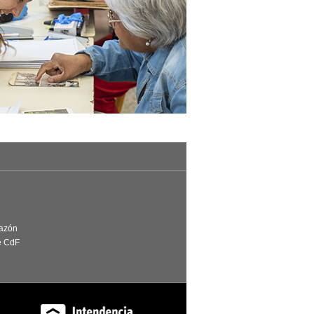
Razón
e CdF