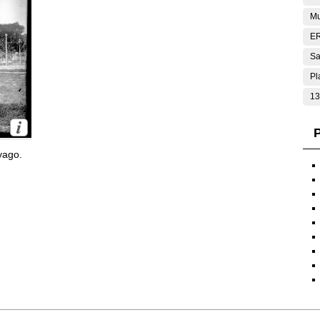
Mu
E
Sa
Pl
13
P
yago.