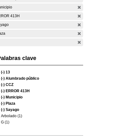
nicipio
RROR 413H
yago
aza
alabras clave
(-)
13
(-)
Alumbrado público
(-)
CCZ
(-)
ERROR 413H
(-)
Municipio
(-)
Plaza
(-)
Sayago
Arbolado (1)
G (1)