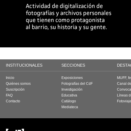
INSTITUCIONALES
SECCIONES
DESTA
Inicio
Exposiciones
MUFF, fes
Quiénes somos
Fotografías del CdF
Canal d
Suscripción
Investigación
Convoca
FAQ
Educativa
Líneas d
Contacto
Catálogo
Fotoviaj
Mediateca