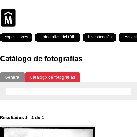
Exposiciones
Fotografías del CdF
Investigación
Educat
Catálogo de fotografías
General
Catálogo de fotografías
Resultados
1
-
1
de
1