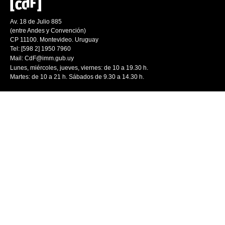
Av. 18 de Julio 885
(entre Andes y Convención)
CP 11100. Montevideo. Uruguay
Tel: [598 2] 1950 7960
Mail:
CdF@imm.gub.uy
Lunes, miércoles, jueves, viernes: de 10 a 19.30 h.
Martes: de 10 a 21 h. Sábados de 9.30 a 14.30 h.