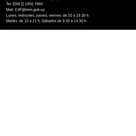
Tel: [598 2] 1950 7960
Mail:
CdF@imm.gub.uy
Lunes, miércoles, jueves, viernes: de 10 a 19.30 h.
Martes: de 10 a 21 h. Sábados de 9.30 a 14.30 h.