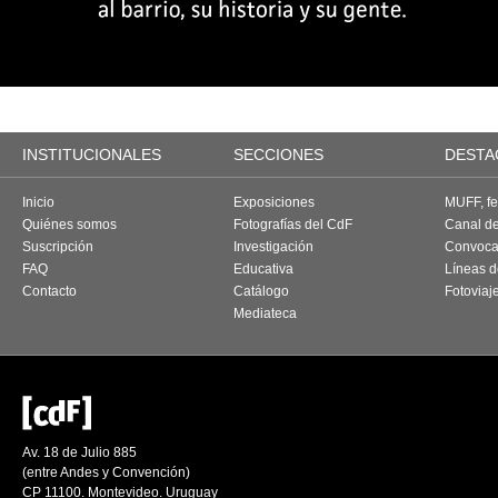
INSTITUCIONALES
SECCIONES
DESTA
Inicio
Exposiciones
MUFF, fes
Quiénes somos
Fotografías del CdF
Canal d
Suscripción
Investigación
Convoca
FAQ
Educativa
Líneas d
Contacto
Catálogo
Fotoviaj
Mediateca
Av. 18 de Julio 885
(entre Andes y Convención)
CP 11100. Montevideo. Uruguay