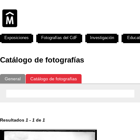
Exposiciones
Fotografías del CdF
Investigación
Educat
Catálogo de fotografías
General
Catálogo de fotografías
Resultados
1
-
1
de
1