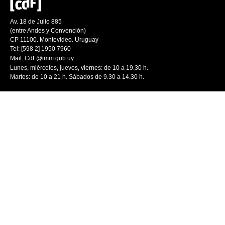
Av. 18 de Julio 885
(entre Andes y Convención)
CP 11100. Montevideo. Uruguay
Tel: [598 2] 1950 7960
Mail:
CdF@imm.gub.uy
Lunes, miércoles, jueves, viernes: de 10 a 19.30 h.
Martes: de 10 a 21 h. Sábados de 9.30 a 14.30 h.