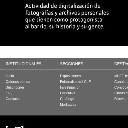
INSTITUCIONALES
SECCIONES
DESTA
Inicio
Exposiciones
MUFF, fes
Quiénes somos
Fotografías del CdF
Canal d
Suscripción
Investigación
Convoca
FAQ
Educativa
Líneas d
Contacto
Catálogo
Fotoviaj
Mediateca