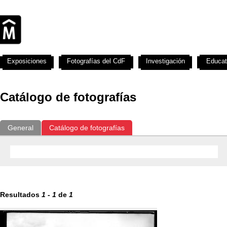
Exposiciones
Fotografías del CdF
Investigación
Educat
Catálogo de fotografías
General
Catálogo de fotografías
Resultados
1
-
1
de
1