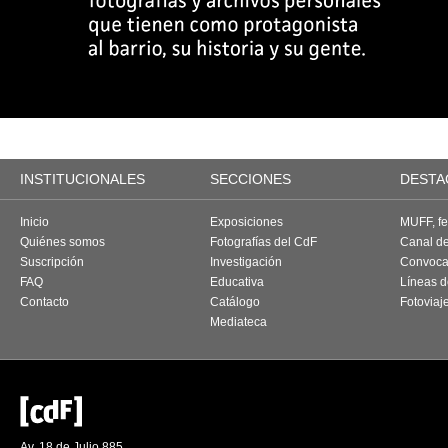
INSTITUCIONALES
SECCIONES
DESTA
Inicio
Exposiciones
MUFF, fes
Quiénes somos
Fotografías del CdF
Canal d
Suscripción
Investigación
Convoca
FAQ
Educativa
Líneas d
Contacto
Catálogo
Fotoviaj
Mediateca
Av. 18 de Julio 885