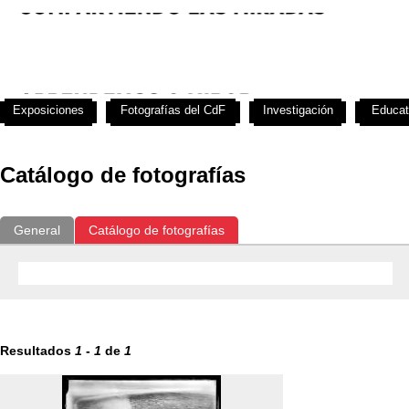
Exposiciones
Fotografías del CdF
Investigación
Educat
Catálogo de fotografías
General
Catálogo de fotografías
Resultados
1
-
1
de
1