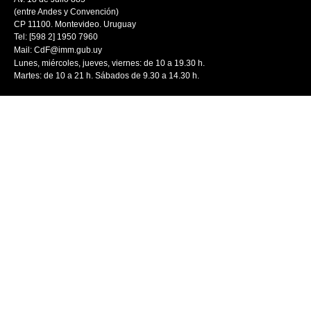
(entre Andes y Convención)
CP 11100. Montevideo. Uruguay
Tel: [598 2] 1950 7960
Mail:
CdF@imm.gub.uy
Lunes, miércoles, jueves, viernes: de 10 a 19.30 h.
Martes: de 10 a 21 h. Sábados de 9.30 a 14.30 h.