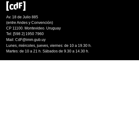
Av. 18 de Julio 885
(entre Andes y Convención)
CP 11100. Montevideo. Uruguay
Tel: [598 2] 1950 7960
Mail:
CdF@imm.gub.uy
Lunes, miércoles, jueves, viernes: de 10 a 19.30 h.
Martes: de 10 a 21 h. Sábados de 9.30 a 14.30 h.