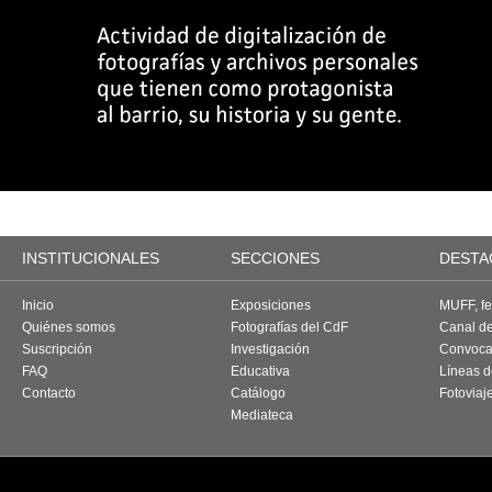
INSTITUCIONALES
SECCIONES
DESTA
Inicio
Exposiciones
MUFF, fes
Quiénes somos
Fotografías del CdF
Canal d
Suscripción
Investigación
Convoca
FAQ
Educativa
Líneas d
Contacto
Catálogo
Fotoviaj
Mediateca