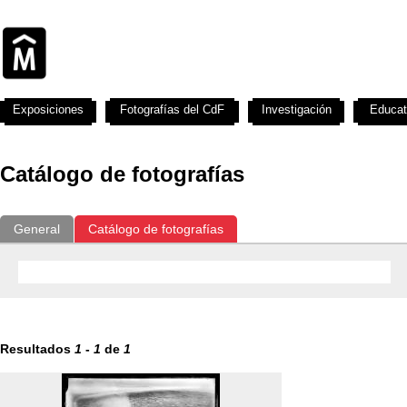
Exposiciones
Fotografías del CdF
Investigación
Educat
Catálogo de fotografías
General
Catálogo de fotografías
Resultados
1
-
1
de
1