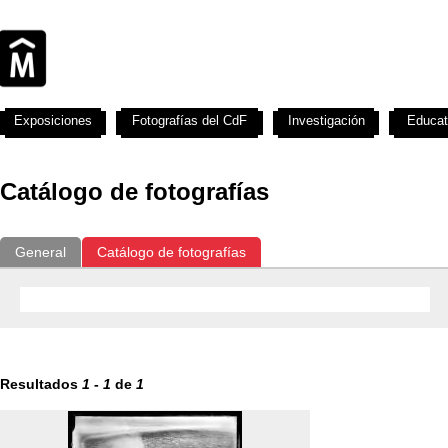
Exposiciones
Fotografías del CdF
Investigación
Educat
Catálogo de fotografías
General
Catálogo de fotografías
Resultados
1
-
1
de
1