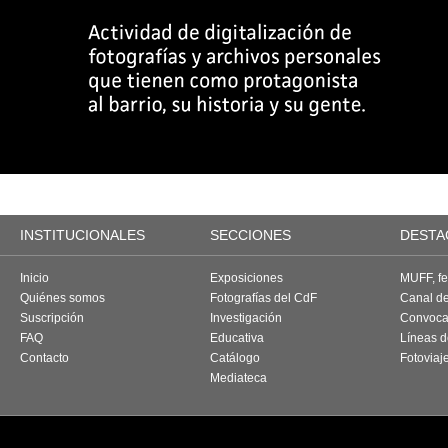
INSTITUCIONALES
SECCIONES
DESTA
Inicio
Exposiciones
MUFF, fes
Quiénes somos
Fotografías del CdF
Canal d
Suscripción
Investigación
Convoca
FAQ
Educativa
Líneas d
Contacto
Catálogo
Fotoviaj
Mediateca