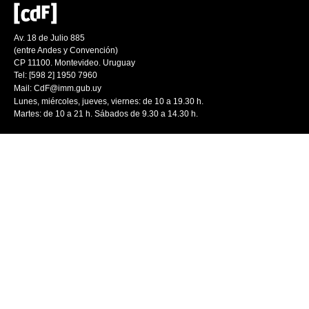
Av. 18 de Julio 885
(entre Andes y Convención)
CP 11100. Montevideo. Uruguay
Tel: [598 2] 1950 7960
Mail:
CdF@imm.gub.uy
Lunes, miércoles, jueves, viernes: de 10 a 19.30 h.
Martes: de 10 a 21 h. Sábados de 9.30 a 14.30 h.