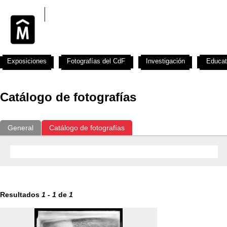
Exposiciones
Fotografías del CdF
Investigación
Educat
Catálogo de fotografías
General
Catálogo de fotografías
Resultados
1
-
1
de
1