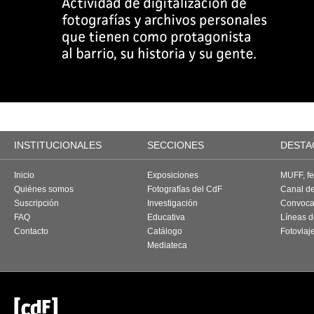
INSTITUCIONALES
SECCIONES
DESTA
Inicio
Exposiciones
MUFF, fes
Quiénes somos
Fotografías del CdF
Canal d
Suscripción
Investigación
Convoca
FAQ
Educativa
Líneas d
Contacto
Catálogo
Fotoviaj
Mediateca