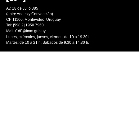
Av. 18 de Julio 885
(entre Andes y Convención)
CP 11100. Montevideo. Uruguay
Tel: [598 2] 1950 7960
Mail:
CdF@imm.gub.uy
Lunes, miércoles, jueves, viernes: de 10 a 19.30 h.
Martes: de 10 a 21 h. Sábados de 9.30 a 14.30 h.