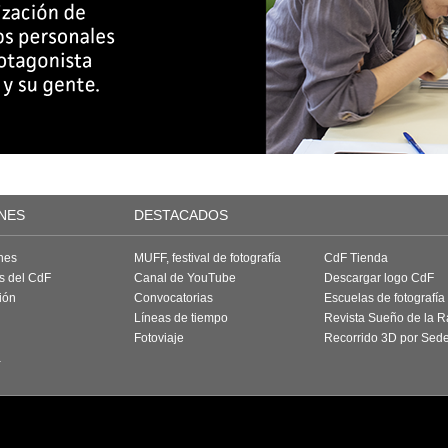
NES
DESTACADOS
nes
MUFF, festival de fotografía
CdF Tienda
as del CdF
Canal de YouTube
Descargar logo CdF
ión
Convocatorias
Escuelas de fotografía
Líneas de tiempo
Revista Sueño de la 
Fotoviaje
Recorrido 3D por Sed
a