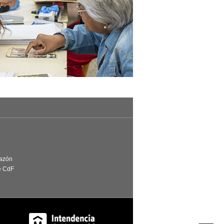
Razón
e CdF