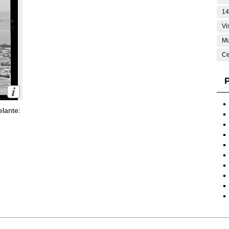
14
Vi
Mu
Ce
P
lante: