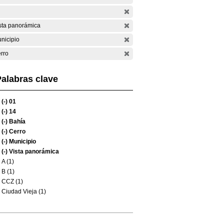
sta panorámica
nicipio
rro
alabras clave
(-)
01
(-)
14
(-)
Bahía
(-)
Cerro
(-)
Municipio
(-)
Vista panorámica
A (1)
B (1)
CCZ (1)
Ciudad Vieja (1)