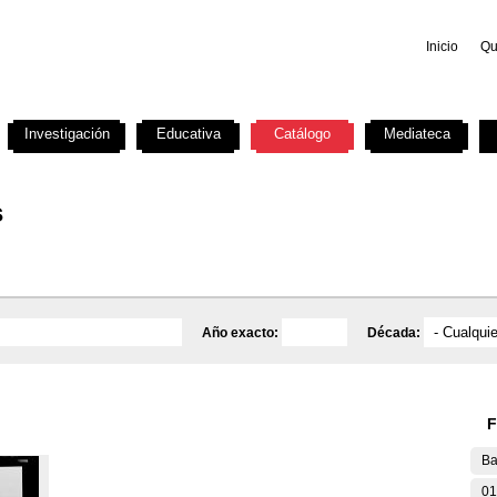
Inicio
Qu
Investigación
Educativa
Catálogo
Mediateca
s
Año exacto:
Década:
F
Ba
01