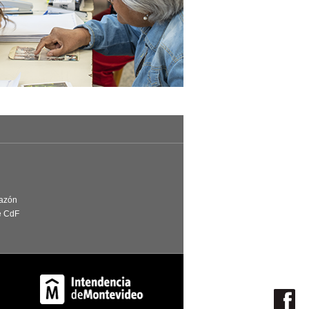
Razón
e CdF