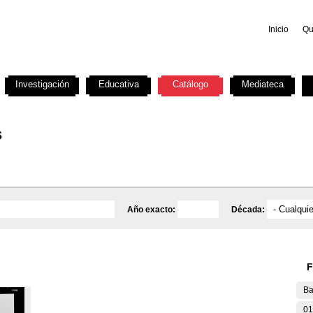
Inicio
Qu
Investigación
Educativa
Catálogo
Mediateca
s
Año exacto:
Década:
F
Ba
01