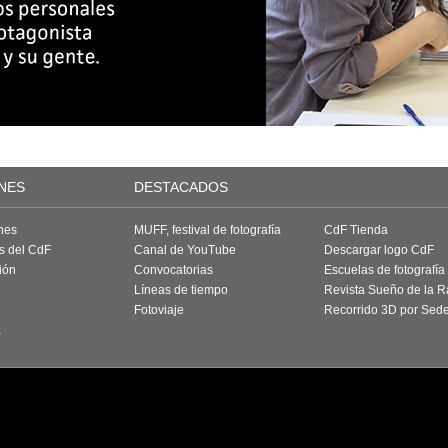
NES
DESTACADOS
nes
MUFF, festival de fotografía
CdF Tienda
as del CdF
Canal de YouTube
Descargar logo CdF
ión
Convocatorias
Escuelas de fotografía
Líneas de tiempo
Revista Sueño de la 
Fotoviaje
Recorrido 3D por Sed
a