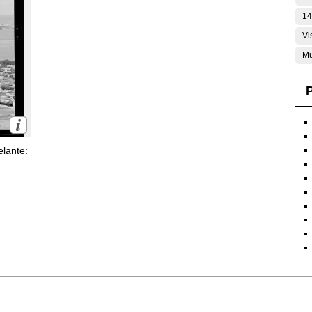
14
Vi
Mu
P
lante: