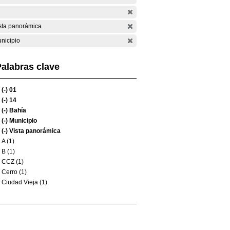
sta panorámica
nicipio
alabras clave
(-)
01
(-)
14
(-)
Bahía
(-)
Municipio
(-)
Vista panorámica
A (1)
B (1)
CCZ (1)
Cerro (1)
Ciudad Vieja (1)