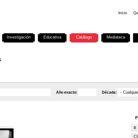
Inicio
Qu
Investigación
Educativa
Catálogo
Mediateca
s
Año exacto:
Década:
F
B
C