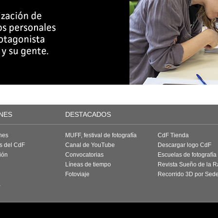
NES
DESTACADOS
nes
MUFF, festival de fotografía
CdF Tienda
as del CdF
Canal de YouTube
Descargar logo CdF
ión
Convocatorias
Escuelas de fotografía
Líneas de tiempo
Revista Sueño de la 
Fotoviaje
Recorrido 3D por Sed
a