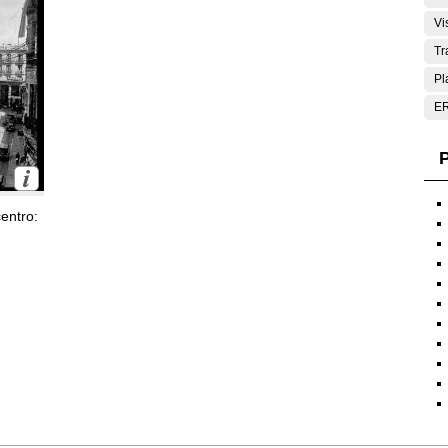
Vi
Tr
Pl
E
P
entro: