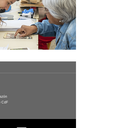
Razón
e CdF