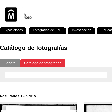
Exposiciones
Fotografías del CdF
Investigación
Educat
Catálogo de fotografías
General
Catálogo de fotografías
Resultados
1
-
5
de
5