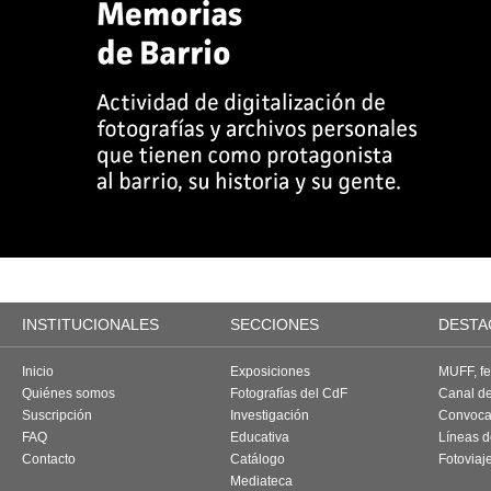
INSTITUCIONALES
SECCIONES
DESTA
Inicio
Exposiciones
MUFF, fes
Quiénes somos
Fotografías del CdF
Canal d
Suscripción
Investigación
Convoca
FAQ
Educativa
Líneas d
Contacto
Catálogo
Fotoviaj
Mediateca