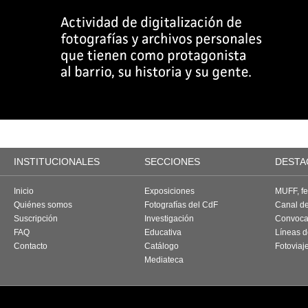
INSTITUCIONALES
SECCIONES
DESTA
Inicio
Exposiciones
MUFF, fes
Quiénes somos
Fotografías del CdF
Canal d
Suscripción
Investigación
Convoca
FAQ
Educativa
Líneas d
Contacto
Catálogo
Fotoviaj
Mediateca