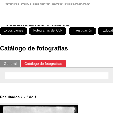
Exposiciones
Fotografías del CdF
Investigación
Educat
Catálogo de fotografías
General
Catálogo de fotografías
Resultados
1
-
1
de
1