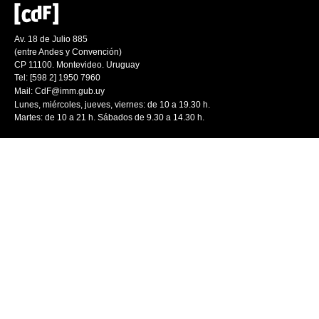
Av. 18 de Julio 885
(entre Andes y Convención)
CP 11100. Montevideo. Uruguay
Tel: [598 2] 1950 7960
Mail:
CdF@imm.gub.uy
Lunes, miércoles, jueves, viernes: de 10 a 19.30 h.
Martes: de 10 a 21 h. Sábados de 9.30 a 14.30 h.