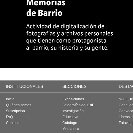
INSTITUCIONALES
SECCIONES
DESTA
Inicio
Exposiciones
MUFF, fes
Quiénes somos
Fotografías del CdF
Canal d
Suscripción
Investigación
Convoca
FAQ
Educativa
Líneas d
Contacto
Catálogo
Fotoviaj
Mediateca