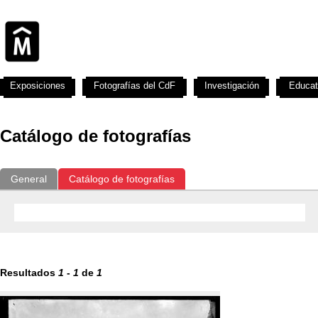
Exposiciones
Fotografías del CdF
Investigación
Educat
Catálogo de fotografías
General
Catálogo de fotografías
Resultados
1
-
1
de
1