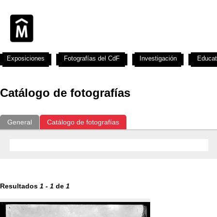
Exposiciones
Fotografías del CdF
Investigación
Educat
Catálogo de fotografías
General
Catálogo de fotografías
Resultados
1
-
1
de
1