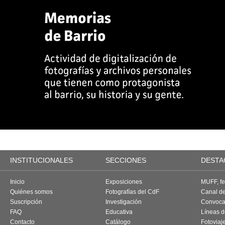
INSTITUCIONALES
SECCIONES
DESTA
Inicio
Exposiciones
MUFF, fes
Quiénes somos
Fotografías del CdF
Canal d
Suscripción
Investigación
Convoca
FAQ
Educativa
Líneas d
Contacto
Catálogo
Fotoviaj