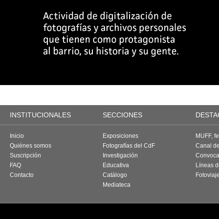
INSTITUCIONALES
SECCIONES
DESTA
Inicio
Exposiciones
MUFF, fes
Quiénes somos
Fotografías del CdF
Canal d
Suscripción
Investigación
Convoca
FAQ
Educativa
Líneas d
Contacto
Catálogo
Fotoviaj
Mediateca