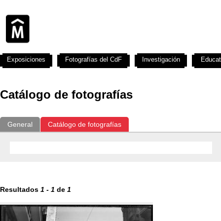
Exposiciones
Fotografías del CdF
Investigación
Educat
Catálogo de fotografías
General
Catálogo de fotografías
Resultados
1
-
1
de
1