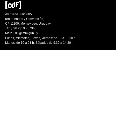
Av. 18 de Julio 885
(entre Andes y Convención)
CP 11100. Montevideo. Uruguay
Tel: [598 2] 1950 7960
Mail:
CdF@imm.gub.uy
Lunes, miércoles, jueves, viernes: de 10 a 19.30 h.
Martes: de 10 a 21 h. Sábados de 9.30 a 14.30 h.