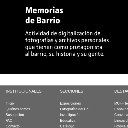
INSTITUCIONALES
SECCIONES
DESTA
Inicio
Exposiciones
MUFF, fes
Quiénes somos
Fotografías del CdF
Canal d
Suscripción
Investigación
Convoca
FAQ
Educativa
Líneas d
Contacto
Catálogo
Fotoviaj