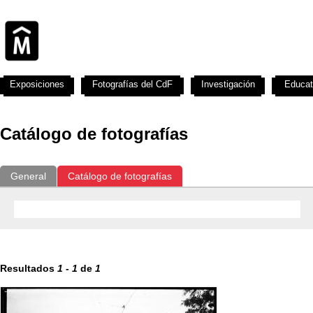
Exposiciones
Fotografías del CdF
Investigación
Educat
Catálogo de fotografías
General
Catálogo de fotografías
Resultados
1
-
1
de
1