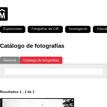
Exposiciones
Fotografías del CdF
Investigación
Educat
Catálogo de fotografías
General
Catálogo de fotografías
Resultados
1
-
1
de
1