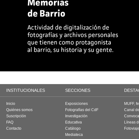
INSTITUCIONALES
SECCIONES
DESTA
Inicio
Exposiciones
MUFF, fes
Quiénes somos
Fotografías del CdF
Canal d
Suscripción
Investigación
Convoca
FAQ
Educativa
Líneas d
Contacto
Catálogo
Fotoviaj
Mediateca