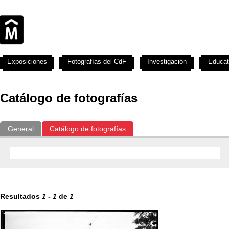
Exposiciones
Fotografías del CdF
Investigación
Educat
Catálogo de fotografías
General
Catálogo de fotografías
Resultados
1
-
1
de
1