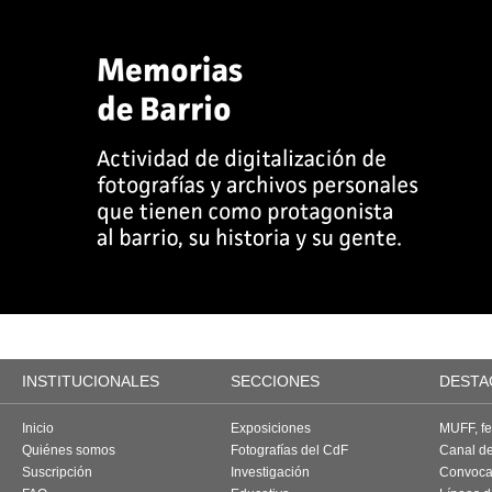
INSTITUCIONALES
SECCIONES
DESTA
Inicio
Exposiciones
MUFF, fes
Quiénes somos
Fotografías del CdF
Canal d
Suscripción
Investigación
Convoca