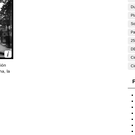
Du
Pl
So
Pa
25
DE
Ci
ción
Ci
ha, la
P