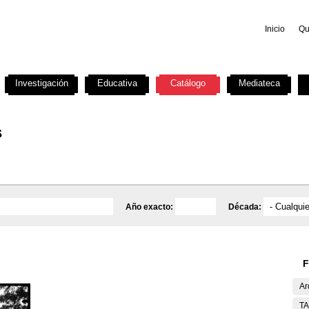
Inicio
Qu
Investigación
Educativa
Catálogo
Mediateca
s
Año exacto:
Década:
F
Ar
T