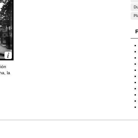
Du
Pl
P
ción
ha, la