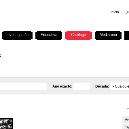
Inicio
Qu
Investigación
Educativa
Catálogo
Mediateca
s
Año exacto:
Década:
F
Ar
T