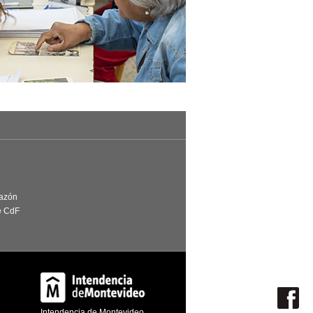
Razón
e CdF
Intendencia de Montevideo