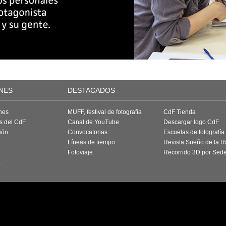
NES
DESTACADOS
nes
MUFF, festival de fotografía
CdF Tienda
as del CdF
Canal de YouTube
Descargar logo CdF
ión
Convocatorias
Escuelas de fotografía
Líneas de tiempo
Revista Sueño de la 
Fotoviaje
Recorrido 3D por Sed
a