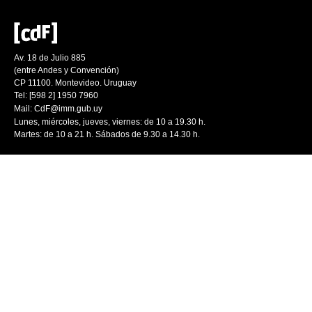
Av. 18 de Julio 885
(entre Andes y Convención)
CP 11100. Montevideo. Uruguay
Tel: [598 2] 1950 7960
Mail:
CdF@imm.gub.uy
Lunes, miércoles, jueves, viernes: de 10 a 19.30 h.
Martes: de 10 a 21 h. Sábados de 9.30 a 14.30 h.