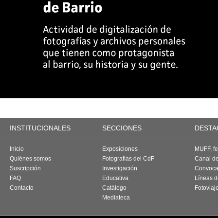
INSTITUCIONALES
SECCIONES
DESTA
Inicio
Exposiciones
MUFF, fes
Quiénes somos
Fotografías del CdF
Canal d
Suscripción
Investigación
Convoca
FAQ
Educativa
Líneas d
Contacto
Catálogo
Fotoviaj
Mediateca