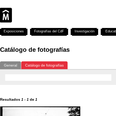
Exposiciones
Fotografías del CdF
Investigación
Educat
Catálogo de fotografías
General
Catálogo de fotografías
Resultados
1
-
1
de
1