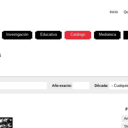
Inicio
Qu
Investigación
Educativa
Catálogo
Mediateca
s
Año exacto:
Década:
F
Ar
T