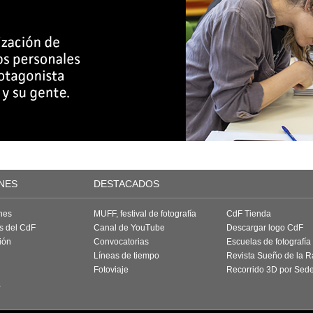
NES
DESTACADOS
nes
MUFF, festival de fotografía
CdF Tienda
as del CdF
Canal de YouTube
Descargar logo CdF
ión
Convocatorias
Escuelas de fotografía
Líneas de tiempo
Revista Sueño de la 
Fotoviaje
Recorrido 3D por Sed
a