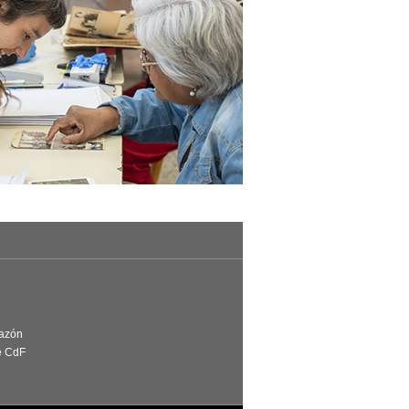
Razón
e CdF