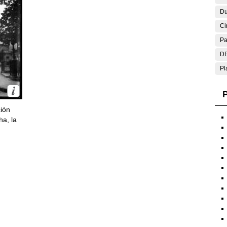
Du
Ci
Pa
DE
Pl
P
ción
ha, la