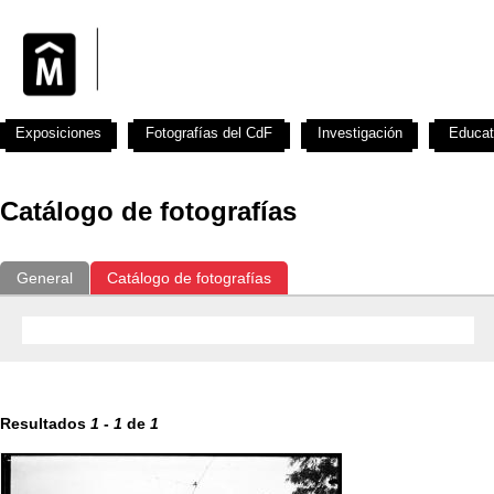
Exposiciones
Fotografías del CdF
Investigación
Educat
Catálogo de fotografías
General
Catálogo de fotografías
Resultados
1
-
1
de
1