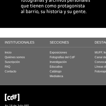
INSTITUCIONALES
SECCIONES
DESTA
Inicio
Exposiciones
MUFF, fes
Quiénes somos
Fotografías del CdF
Canal d
Suscripción
Investigación
Convoca
FAQ
Educativa
Líneas d
Contacto
Catálogo
Fotoviaj
Mediateca
Av. 18 de Julio 885