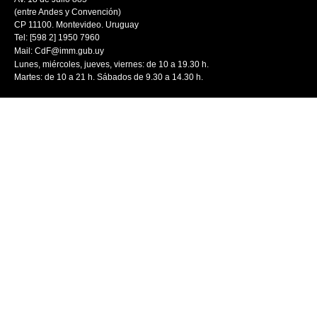
(entre Andes y Convención)
CP 11100. Montevideo. Uruguay
Tel: [598 2] 1950 7960
Mail:
CdF@imm.gub.uy
Lunes, miércoles, jueves, viernes: de 10 a 19.30 h.
Martes: de 10 a 21 h. Sábados de 9.30 a 14.30 h.