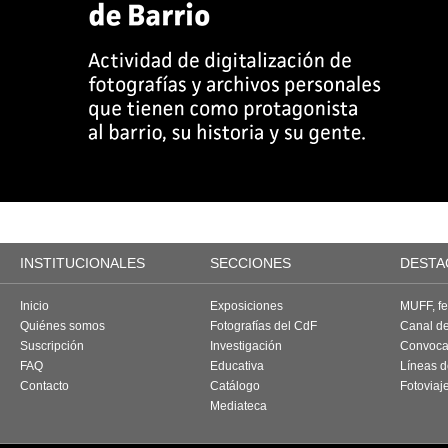
INSTITUCIONALES
SECCIONES
DESTA
Inicio
Exposiciones
MUFF, fes
Quiénes somos
Fotografías del CdF
Canal d
Suscripción
Investigación
Convoca
FAQ
Educativa
Líneas d
Contacto
Catálogo
Fotoviaj
Mediateca