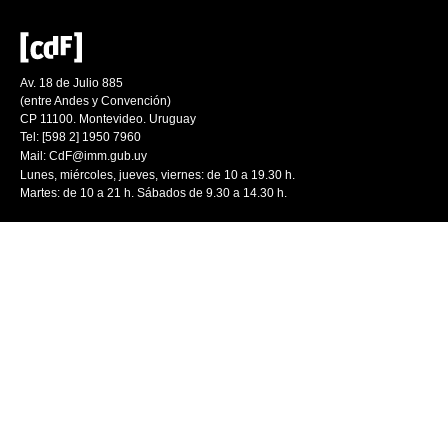
Av. 18 de Julio 885
(entre Andes y Convención)
CP 11100. Montevideo. Uruguay
Tel: [598 2] 1950 7960
Mail:
CdF@imm.gub.uy
Lunes, miércoles, jueves, viernes: de 10 a 19.30 h.
Martes: de 10 a 21 h. Sábados de 9.30 a 14.30 h.