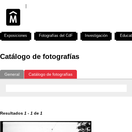
Exposiciones
Fotografías del CdF
Investigación
Educat
Catálogo de fotografías
General
Catálogo de fotografías
Resultados
1
-
1
de
1