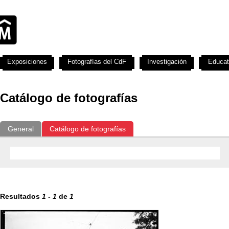
Exposiciones
Fotografías del CdF
Investigación
Educat
Catálogo de fotografías
General
Catálogo de fotografías
Resultados
1
-
1
de
1