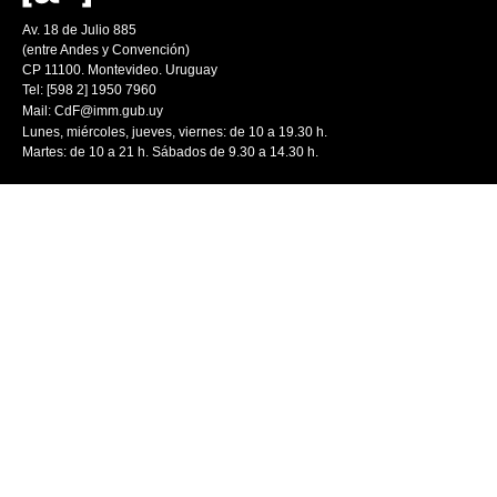
Av. 18 de Julio 885
(entre Andes y Convención)
CP 11100. Montevideo. Uruguay
Tel: [598 2] 1950 7960
Mail:
CdF@imm.gub.uy
Lunes, miércoles, jueves, viernes: de 10 a 19.30 h.
Martes: de 10 a 21 h. Sábados de 9.30 a 14.30 h.