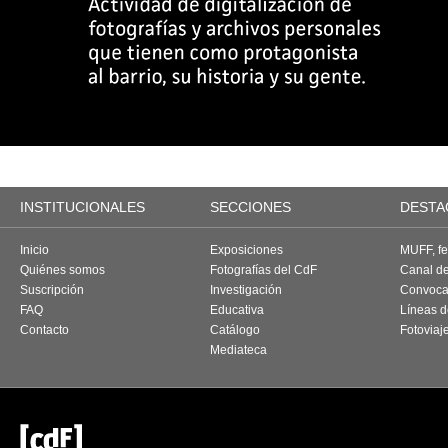
INSTITUCIONALES
SECCIONES
DESTA
Inicio
Exposiciones
MUFF, fes
Quiénes somos
Fotografías del CdF
Canal d
Suscripción
Investigación
Convoca
FAQ
Educativa
Líneas d
Contacto
Catálogo
Fotoviaj
Mediateca