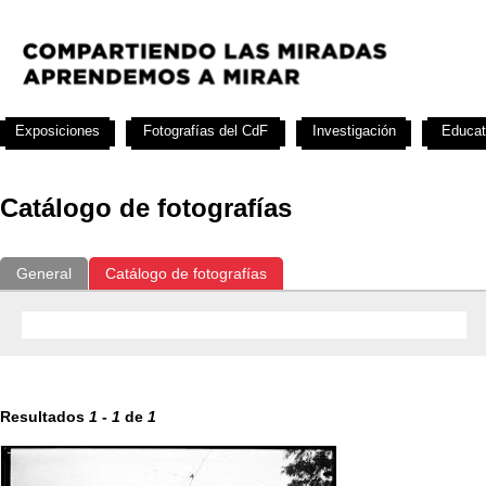
Exposiciones
Fotografías del CdF
Investigación
Educat
Catálogo de fotografías
General
Catálogo de fotografías
Resultados
1
-
1
de
1