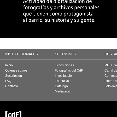
INSTITUCIONALES
SECCIONES
DESTA
Inicio
Exposiciones
MUFF, fes
Quiénes somos
Fotografías del CdF
Canal d
Suscripción
Investigación
Convoca
FAQ
Educativa
Líneas d
Contacto
Catálogo
Fotoviaj
Mediateca