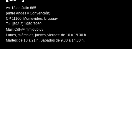
Av. 18 de Julio 885
(entre Andes y Convención)
CP 11100. Montevideo. Uruguay
Tel: [598 2] 1950 7960
Mail:
CdF@imm.gub.uy
Lunes, miércoles, jueves, viernes: de 10 a 19.30 h.
Martes: de 10 a 21 h. Sábados de 9.30 a 14.30 h.