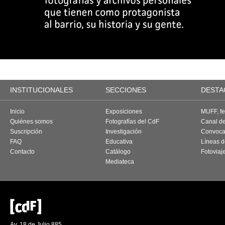
INSTITUCIONALES
SECCIONES
DESTA
Inicio
Exposiciones
MUFF, fes
Quiénes somos
Fotografías del CdF
Canal d
Suscripción
Investigación
Convoca
FAQ
Educativa
Líneas d
Contacto
Catálogo
Fotoviaj
Mediateca
Av. 18 de Julio 885