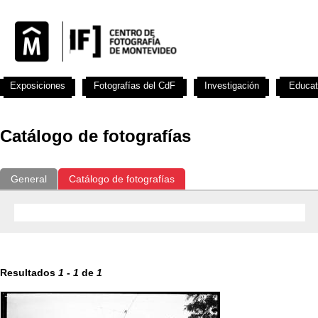
Exposiciones
Fotografías del CdF
Investigación
Educat
Catálogo de fotografías
General
Catálogo de fotografías
Resultados
1
-
1
de
1