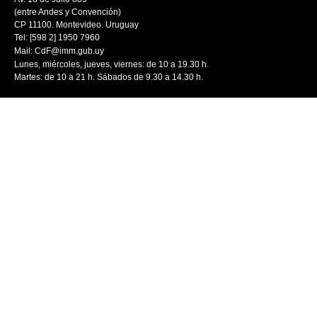
(entre Andes y Convención)
CP 11100. Montevideo. Uruguay
Tel: [598 2] 1950 7960
Mail:
CdF@imm.gub.uy
Lunes, miércoles, jueves, viernes: de 10 a 19.30 h.
Martes: de 10 a 21 h. Sábados de 9.30 a 14.30 h.