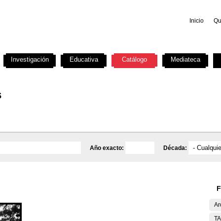
Inicio
Qu
Investigación
Educativa
Catálogo
Mediateca
s
Año exacto:
Década:
F
Ar
T