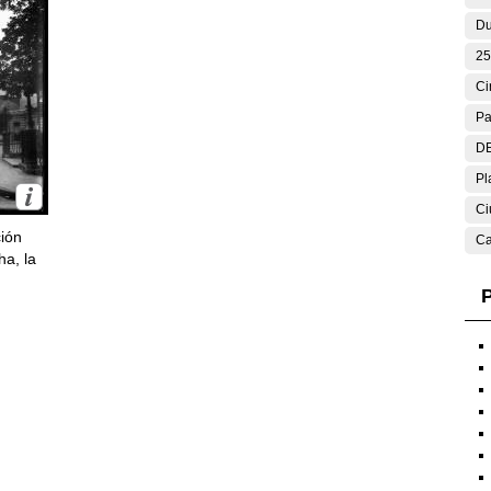
Du
25
Ci
Pa
DE
Pl
Ci
ción
Ca
ha, la
P