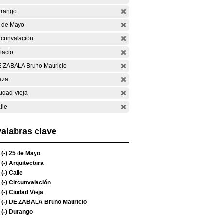
rango
 de Mayo
rcunvalación
lacio
 ZABALA Bruno Mauricio
aza
udad Vieja
lle
alabras clave
(-)
25 de Mayo
(-)
Arquitectura
(-)
Calle
(-)
Circunvalación
(-)
Ciudad Vieja
(-)
DE ZABALA Bruno Mauricio
(-)
Durango