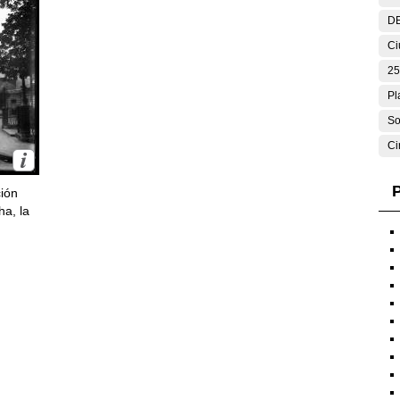
DE
Ci
25
Pl
So
Ci
P
ción
ha, la