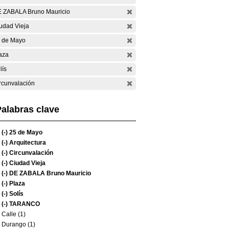
 ZABALA Bruno Mauricio
udad Vieja
 de Mayo
aza
lís
rcunvalación
alabras clave
(-)
25 de Mayo
(-)
Arquitectura
(-)
Circunvalación
(-)
Ciudad Vieja
(-)
DE ZABALA Bruno Mauricio
(-)
Plaza
(-)
Solís
(-)
TARANCO
Calle (1)
Durango (1)