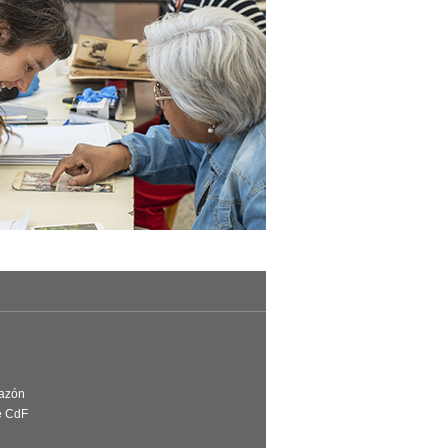
Razón
e CdF