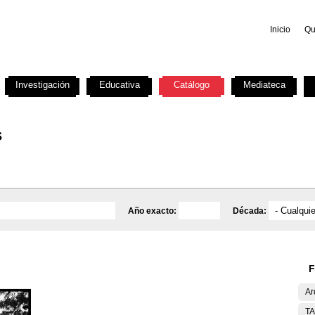
Inicio
Qu
Investigación
Educativa
Catálogo
Mediateca
s
Año exacto:
Década:
F
Ar
T