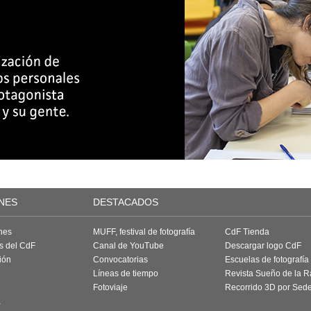
NES
DESTACADOS
nes
MUFF, festival de fotografía
CdF Tienda
as del CdF
Canal de YouTube
Descargar logo CdF
ión
Convocatorias
Escuelas de fotografía
Líneas de tiempo
Revista Sueño de la 
Fotoviaje
Recorrido 3D por Sed
a