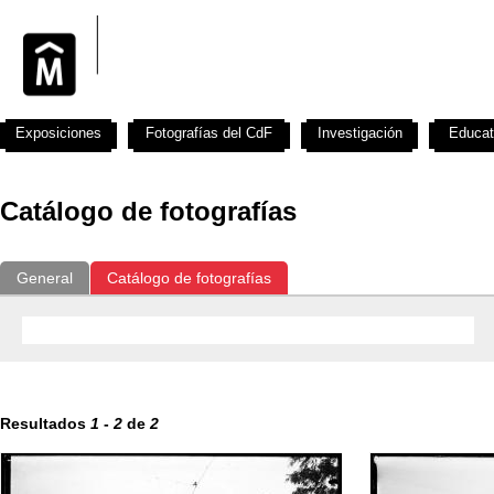
Exposiciones
Fotografías del CdF
Investigación
Educat
Catálogo de fotografías
General
Catálogo de fotografías
Resultados
1
-
2
de
2