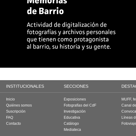
INSTITUCIONALES
SECCIONES
DESTA
Inicio
Exposiciones
MUFF, fes
Quiénes somos
Fotografías del CdF
Canal d
Suscripción
Investigación
Convoca
FAQ
Educativa
Líneas d
Contacto
Catálogo
Fotoviaj
Mediateca