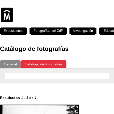
Exposiciones
Fotografías del CdF
Investigación
Educat
Catálogo de fotografías
General
Catálogo de fotografías
Resultados
1
-
1
de
1