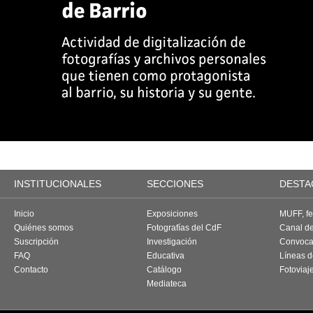
INSTITUCIONALES
SECCIONES
DESTA
Inicio
Exposiciones
MUFF, fes
Quiénes somos
Fotografías del CdF
Canal d
Suscripción
Investigación
Convoca
FAQ
Educativa
Líneas d
Contacto
Catálogo
Fotoviaj
Mediateca