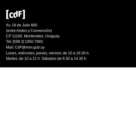
Av. 18 de Julio 885
(entre Andes y Convención)
CP 11100. Montevideo. Uruguay
Tel: [598 2] 1950 7960
Mail:
CdF@imm.gub.uy
Lunes, miércoles, jueves, viernes: de 10 a 19.30 h.
Martes: de 10 a 21 h. Sábados de 9.30 a 14.30 h.