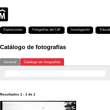
Exposiciones
Fotografías del CdF
Investigación
Educat
Catálogo de fotografías
General
Catálogo de fotografías
Resultados
1
-
1
de
1