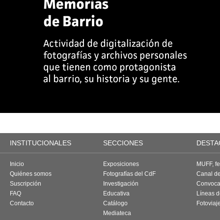
INSTITUCIONALES
SECCIONES
DESTA
Inicio
Exposiciones
MUFF, fes
Quiénes somos
Fotografías del CdF
Canal d
Suscripción
Investigación
Convoca
FAQ
Educativa
Líneas d
Contacto
Catálogo
Fotoviaj
Mediateca