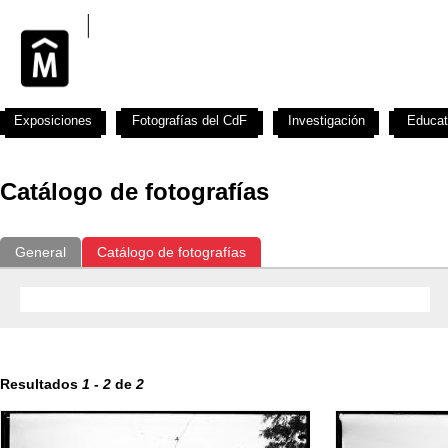
Exposiciones
Fotografías del CdF
Investigación
Educat
Catálogo de fotografías
General
Catálogo de fotografías
Resultados
1
-
2
de
2