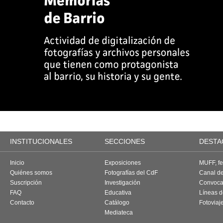
INSTITUCIONALES
SECCIONES
DESTA
Inicio
Exposiciones
MUFF, fes
Quiénes somos
Fotografías del CdF
Canal d
Suscripción
Investigación
Convoca
FAQ
Educativa
Líneas d
Contacto
Catálogo
Fotoviaj
Mediateca