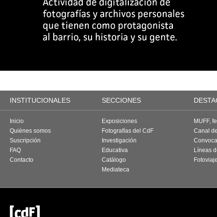
INSTITUCIONALES
SECCIONES
DESTA
Inicio
Exposiciones
MUFF, fes
Quiénes somos
Fotografías del CdF
Canal d
Suscripción
Investigación
Convoca
FAQ
Educativa
Líneas d
Contacto
Catálogo
Fotoviaj
Mediateca