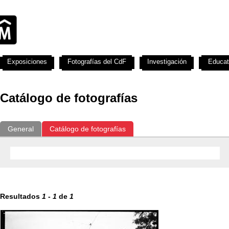
Exposiciones
Fotografías del CdF
Investigación
Educat
Catálogo de fotografías
General
Catálogo de fotografías
Resultados
1
-
1
de
1