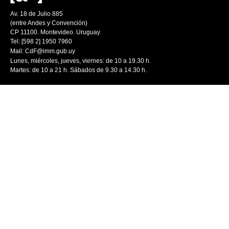
Av. 18 de Julio 885
(entre Andes y Convención)
CP 11100. Montevideo. Uruguay
Tel: [598 2] 1950 7960
Mail:
CdF@imm.gub.uy
Lunes, miércoles, jueves, viernes: de 10 a 19.30 h.
Martes: de 10 a 21 h. Sábados de 9.30 a 14.30 h.