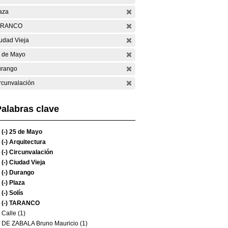
aza
ARANCO
udad Vieja
 de Mayo
rango
rcunvalación
alabras clave
(-)
25 de Mayo
(-)
Arquitectura
(-)
Circunvalación
(-)
Ciudad Vieja
(-)
Durango
(-)
Plaza
(-)
Solís
(-)
TARANCO
Calle (1)
DE ZABALA Bruno Mauricio (1)