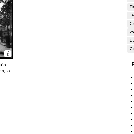
Pl
T
Ci
25
Du
Ci
P
ción
ha, la