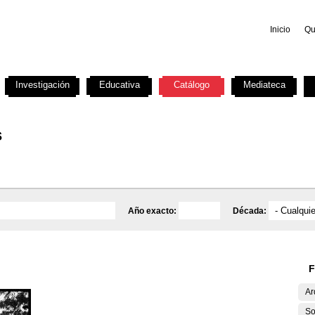
Inicio
Qu
Investigación
Educativa
Catálogo
Mediateca
s
Año exacto:
Década:
F
Ar
So