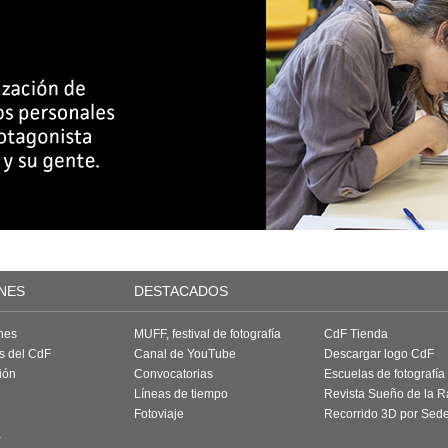
NES
DESTACADOS
nes
MUFF, festival de fotografía
CdF Tienda
as del CdF
Canal de YouTube
Descargar logo CdF
ión
Convocatorias
Escuelas de fotografía
Líneas de tiempo
Revista Sueño de la 
Fotoviaje
Recorrido 3D por Sed
a