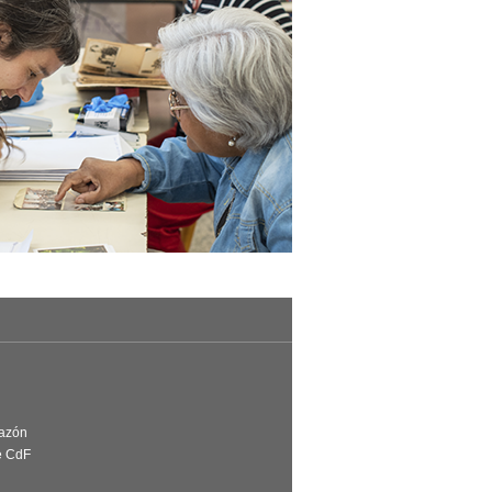
Razón
e CdF