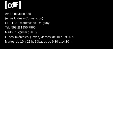
Av. 18 de Julio 885
(entre Andes y Convención)
CP 11100. Montevideo. Uruguay
Tel: [598 2] 1950 7960
Mail:
CdF@imm.gub.uy
Lunes, miércoles, jueves, viernes: de 10 a 19.30 h.
Martes: de 10 a 21 h. Sábados de 9.30 a 14.30 h.