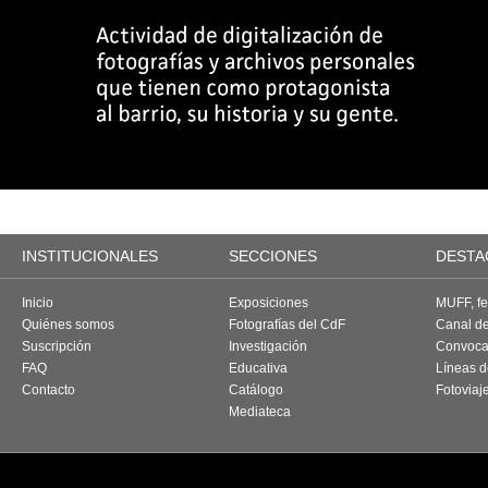
INSTITUCIONALES
SECCIONES
DESTA
Inicio
Exposiciones
MUFF, fes
Quiénes somos
Fotografías del CdF
Canal d
Suscripción
Investigación
Convoca
FAQ
Educativa
Líneas d
Contacto
Catálogo
Fotoviaj
Mediateca