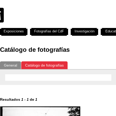
Exposiciones
Fotografías del CdF
Investigación
Educat
Catálogo de fotografías
General
Catálogo de fotografías
Resultados
1
-
1
de
1