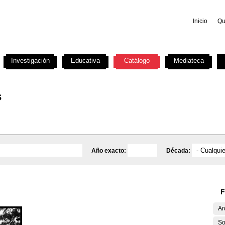
Inicio
Qu
Investigación
Educativa
Catálogo
Mediateca
s
Año exacto:
Década:
F
Ar
So