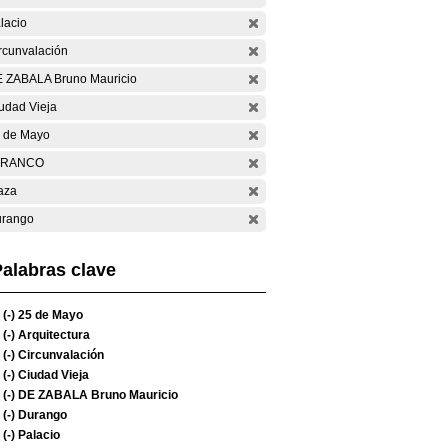
lacio
rcunvalación
 ZABALA Bruno Mauricio
udad Vieja
 de Mayo
ARANCO
aza
rango
alabras clave
(-)
25 de Mayo
(-)
Arquitectura
(-)
Circunvalación
(-)
Ciudad Vieja
(-)
DE ZABALA Bruno Mauricio
(-)
Durango
(-)
Palacio