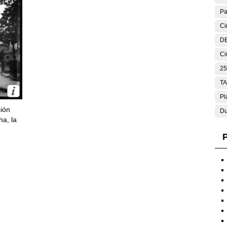
Pa
Ci
DE
Ci
25
T
Pl
ción
Du
ha, la
P